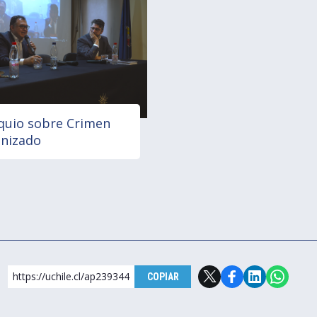
quio sobre Crimen
nizado
https://uchile.cl/ap239344
COPIAR