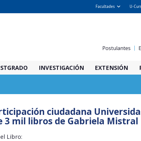
Facultades
U-Cur
Arquitectura y Urba
Ciencias
Cs. Físicas y Matemá
Postulantes
E
Cs. Químicas y Farmac
Cs. Veterinarias y Pec
STGRADO
INVESTIGACIÓN
EXTENSIÓN
Derecho
Filosofía y Humani
Medicina
Estudios Avanzados en 
ticipación ciudadana Universida
Nutrición y Tecnolog
3 mil libros de Gabriela Mistral
Alimentos
el Libro: