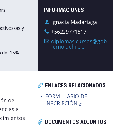
hrs.
INFORMACIONES
Ignacia Madariaga
ectivos/as y
+56229771517
diplomas.cursos@gob
ierno.uchile.cl
o del 15%
ENLACES RELACIONADOS
FORMULARIO DE
ión de
INSCRIPCIÓN
encias a
ocimientos
DOCUMENTOS ADJUNTOS