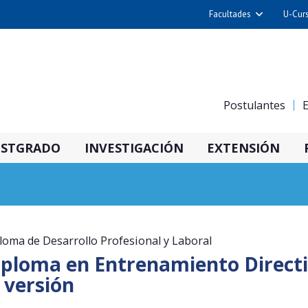
Facultades
U-Cur
Arquitectura y Urba
Ciencias
Cs. Físicas y Matemá
Postulantes
E
Cs. Químicas y Farmac
Cs. Veterinarias y Pec
STGRADO
INVESTIGACIÓN
EXTENSIÓN
Derecho
Filosofía y Humani
Medicina
Estudios Avanzados en 
Nutrición y Tecnolog
loma de Desarrollo Profesional y Laboral
ploma en Entrenamiento Directiv
Alimentos
 versión