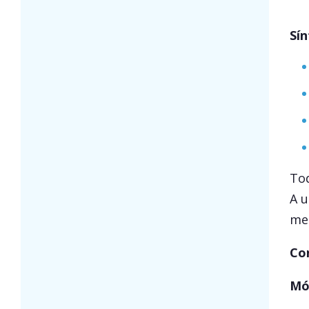
Sín
Tod
A u
me
Co
Mó