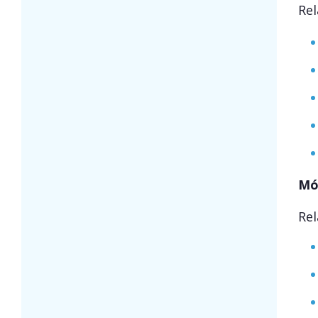
Rel
Mó
Rel