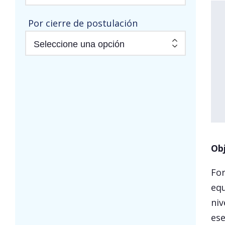
Por cierre de postulación
Ob
For
equ
niv
ese