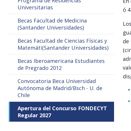
Programa de Residencias
En 
Universitarias
ó 4
Becas Facultad de Medicina
Los
(Santander Universidades)
gua
Becas Facultad de Ciencias Físicas y
de 
Matemáti(Santander Universidades)
(ci
adm
Becas Iberoamericana Estudiantes
val
de Pregrado 2012
dis
Convocatoria Beca Universidad
Autónoma de Madrid/Bsch - U. de
Chile
Apertura del Concurso FONDECYT
Regular 2027