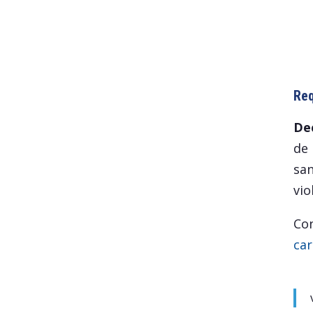
Req
Dec
de 
san
vio
Con
ca