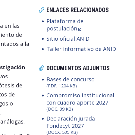
ENLACES RELACIONADOS
Plataforma de
a en las
postulación
miento de
Sitio oficial ANID
entados a la
Taller informativo de ANID
stigación
DOCUMENTOS ADJUNTOS
vos
Bases de concurso
ótesis de
(PDF, 1204 KB)
tos de
Compromiso Institucional
con cuadro aporte 2027
gos o
(DOC, 39 KB)
,
Declaración jurada
 análogas.
Fondecyt 2027
(DOCX, 535 KB)