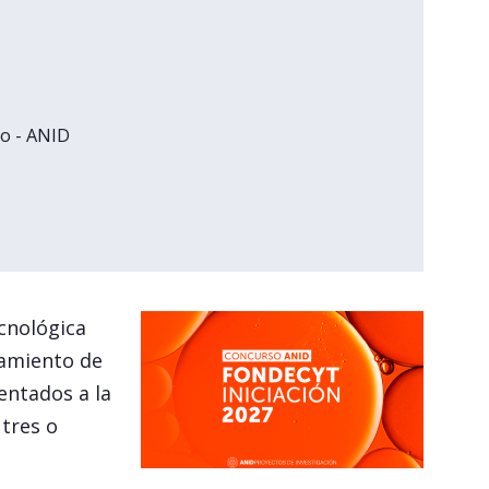
lo - ANID
ecnológica
iamiento de
entados a la
tres o