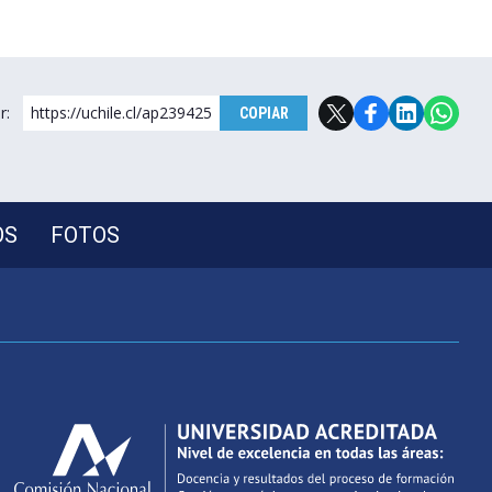
r:
https://uchile.cl/ap239425
COPIAR
OS
FOTOS