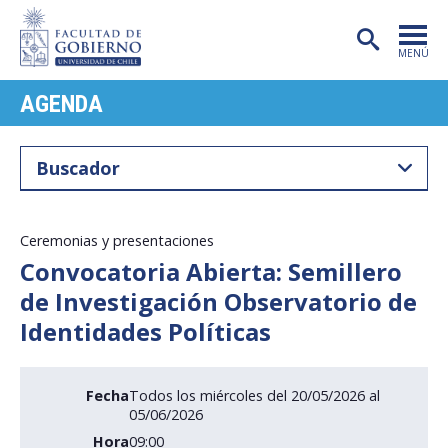
MENÚ
AGENDA
PORTADA
FACULTAD
CARRERAS
POSTGRADO
Ceremonias y presentaciones
Convocatoria Abierta: Semillero
INVESTIGACIÓN
de Investigación Observatorio de
EXTENSIÓN
Identidades Políticas
PUBLICACIONES
Fecha
Todos los miércoles del 20/05/2026 al
CENTROS
05/06/2026
Hora
09:00
ADMISIÓN